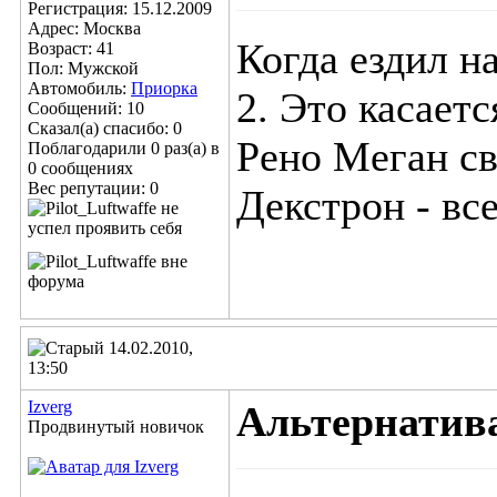
Регистрация: 15.12.2009
Адрес: Москва
Когда ездил н
Возраст: 41
Пол: Мужской
Автомобиль:
Приорка
2. Это касает
Сообщений: 10
Сказал(а) спасибо: 0
Рено Меган св
Поблагодарили 0 раз(а) в
0 сообщениях
Вес репутации:
0
Декстрон - все
14.02.2010,
13:50
Izverg
Альтернатива
Продвинутый новичок