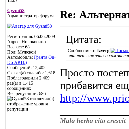
14:07
Gyzmi58
Re: Альтерна
Администратор форума
Цитата:
Регистрация: 06.06.2009
Адрес: Новокосино
Возраст: 68
Сообщение от
Izverg
Пол: Мужской
эта течь как заноза сам знаеш
Автомобиль:
Гранта On-
Do АКП:)
Сообщений: 12,402
Просто постепе
Сказал(а) спасибо: 1,618
Поблагодарили 2,409
прибавится ещ
раз(а) в 1,415
сообщениях
Вес репутации:
686
http://www.pri
____________
Mala herba cito crescit