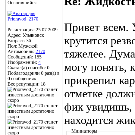
Re: Жидкост
Освоившийся
Привет всем. 
Регистрация: 25.07.2009
Адрес: Ульяновск
крутится резво
Возраст: 36
Пол: Мужской
тяжелее. Дума
Автомобиль:
2170
Сообщений: 155
Изображений:
4
могу понять, 
Сказал(а) спасибо: 0
Поблагодарили 0 раз(а) в
прикрепил кар
0 сообщениях
Вес репутации:
18
отметке должн
фик увидишь, 
находится жик
Миниатюры