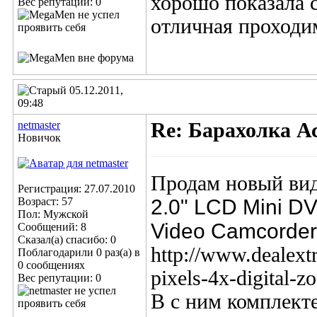
хорошо показала 
Вес репутации:
0
отличная проходи
05.12.2011,
09:48
netmaster
Re: Барахолка А
Новичок
Продам новый виде
Регистрация: 27.07.2010
Возраст: 57
2.0" LCD Mini DV
Пол: Мужской
Video Camcorder 
Сообщений: 8
Сказал(а) спасибо: 0
http://www.dealex
Поблагодарили 0 раз(а) в
0 сообщениях
pixels-4x-digital-
Вес репутации:
0
В с ним комплекте