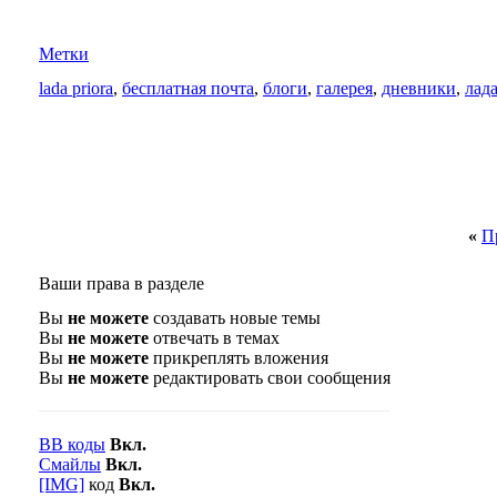
Метки
lada priora
,
бесплатная почта
,
блоги
,
галерея
,
дневники
,
лад
«
П
Ваши права в разделе
Вы
не можете
создавать новые темы
Вы
не можете
отвечать в темах
Вы
не можете
прикреплять вложения
Вы
не можете
редактировать свои сообщения
BB коды
Вкл.
Смайлы
Вкл.
[IMG]
код
Вкл.