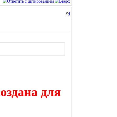
#
4
оздана для