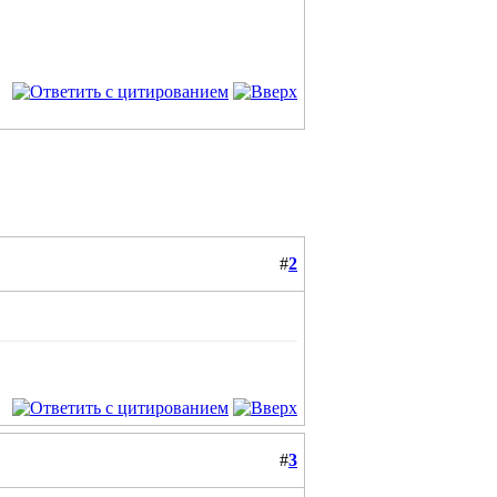
#
2
#
3