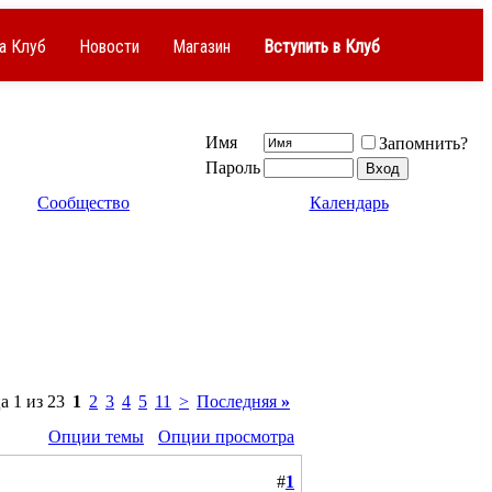
а Клуб
Новости
Магазин
Вступить в Клуб
Имя
Запомнить?
Пароль
Сообщество
Календарь
 1 из 23
1
2
3
4
5
11
>
Последняя
»
Опции темы
Опции просмотра
#
1