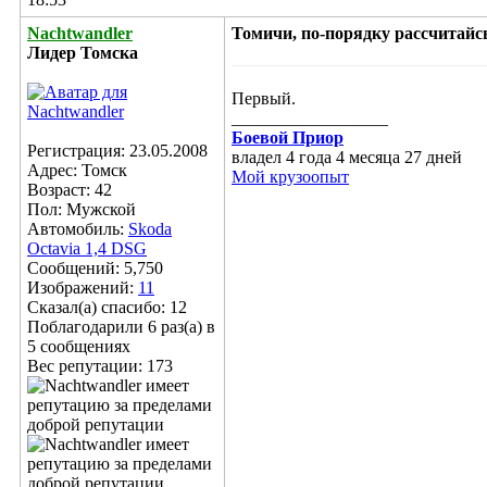
Nachtwandler
Томичи, по-порядку рассчитайс
Лидер Томска
Первый.
__________________
Боевой Приор
Регистрация: 23.05.2008
владел 4 года 4 месяца 27 дней
Адрес: Томск
Мой крузоопыт
Возраст: 42
Пол: Мужской
Автомобиль:
Skoda
Octavia 1,4 DSG
Сообщений: 5,750
Изображений:
11
Сказал(а) спасибо: 12
Поблагодарили 6 раз(а) в
5 сообщениях
Вес репутации:
173