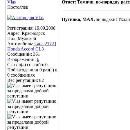
Vlas
Ответ: Томичи, по-порядку расс
Постоялец
Путинка
,
MAX
, эй дядьки! Уходи
Регистрация: 19.09.2008
Адрес: Красноярск
Пол: Мужской
Автомобиль:
Lada 2172 |
Honda Accord CL3
Сообщений: 361
Изображений:
6
Сказал(а) спасибо: 0
Поблагодарили 0 раз(а) в
0 сообщениях
Вес репутации:
82