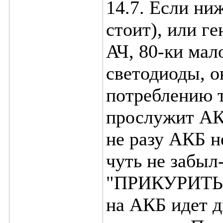
14.7. Если ни
стоит), или г
АЧ, 80-ки мал
светодиоды, о
потреблению т
прослужит АКБ
не разу АКБ н
чуть не заб
"ПРИКУРИТЬ"-
на АКБ идет д