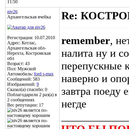
11:50
niv26
Re: КОСТР
Архангельская ячейка
remember
, не
Регистрация: 10.07.2010
Адрес: Котлас,
Архангельская обл-
налита ну и с
Нерехта, Костромская
обл
перепускные к
Возраст: 43
Пол: Мужской
Автомобиль:
ford s-max
наверно и опо
Сообщений: 583
Изображений:
9
завтра поеду е
Сказал(а) спасибо: 0
Поблагодарили 2 раз(а) в
2 сообщениях
негде
Вес репутации:
17
____________