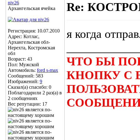
niv26
Re: КОСТР
Архангельская ячейка
я когда отпра
Регистрация: 10.07.2010
Адрес: Котлас,
Архангельская обл-
____________
Нерехта, Костромская
обл
ЧТО БЫ П
Возраст: 43
Пол: Мужской
Автомобиль:
ford s-max
КНОПКУ С 
Сообщений: 583
Изображений:
9
ПОЛЬЗОВА
Сказал(а) спасибо: 0
Поблагодарили 2 раз(а) в
2 сообщениях
СООБЩЕН
Вес репутации:
17