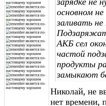
зарядке не 
основном не
заливать не
Подзаряжать
АКБ сел око
частой подз
продукты ра
замыкают б
Николай, не в
нет времени, 