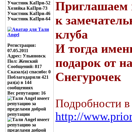
Приглашаем 
Участник КаПри-52
Хозяйка КаПри-73
Участник КаПри-46
к замечатель
Участник КаПри-64
клуба
И тогда имен
Регистрация:
07.05.2011
Адрес: Ульяновск
подарок от н
Пол: Женский
Сообщений: 817
Сказал(а) спасибо: 0
Снегурочек
Поблагодарили 421
раз(а) в 144
сообщениях
Вес репутации:
16
Подробности в
http://www.prio