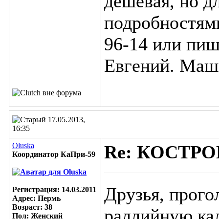
дешевая, но д
подробностями
96-14 или пиш
Евгений. Маши
17.05.2013,
16:35
Oluska
Re: КОСТР
Координатор КаПри-59
Друзья, прого
Регистрация: 14.03.2011
Адрес: Пермь
Возраст: 38
раллийную ка
Пол: Женский