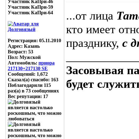
Участник КаПри-46
Участник КаПри-59
...от лица
Тат
Участник КаПри-64
кто имеет отн
празднику,
с 
Регистрация: 05.11.2010
Адрес: Казань
Возраст: 53
____________
Пол: Мужской
Автомобиль:
приора
Засовывая пал
217130+217130 SE
Сообщений: 1,672
Сказал(а) спасибо: 163
будет служить
Поблагодарили 115
раз(а) в 73 сообщениях
Вес репутации:
17