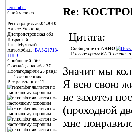
remember
Re: КОСТР
Свой человек
Регистрация: 26.04.2010
Адрес: Украина,
Цитата:
Днепропетровская обл.
Возраст: 61
Пол: Мужской
Сообщение от
ARHO
Автомобиль:
ВАЗ-21713-
Я в свое время КАТТ освоил,
118-01
Сообщений: 562
Сказал(а) спасибо: 37
Значит мы кол
Поблагодарили 25 раз(а)
в 14 сообщениях
Я всю свою ж
Вес репутации:
17
не захотел по
(проходной дв
мне понравилс