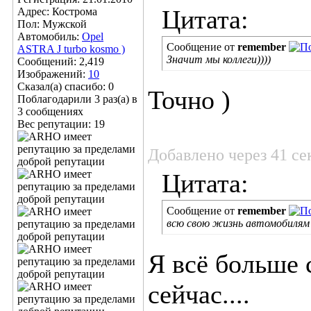
Цитата:
Адрес: Кострома
Пол: Мужской
Автомобиль:
Opel
Сообщение от
remember
ASTRA J turbo kosmo )
Значит мы коллеги))))
Сообщений: 2,419
Изображений:
10
Сказал(а) спасибо: 0
Точно )
Поблагодарили 3 раз(а) в
3 сообщениях
Вес репутации:
19
Добавлено через 41 се
Цитата:
Сообщение от
remember
всю свою жизнь автомобилям
Я всё больше 
сейчас....