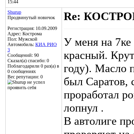
15:44
Shurup
Re: КОСТР
Продвинутый новичок
Регистрация: 10.09.2009
Адрес: Кострома
У меня на 7ке 
Пол: Мужской
Автомобиль:
КИА РИО
3
красный. Крут
Сообщений: 90
Сказал(а) спасибо: 0
году). Масло 
Поблагодарили 0 раз(а) в
0 сообщениях
Вес репутации:
0
был Саратов, 
проработал ро
лопнул
.
В автолиге пр