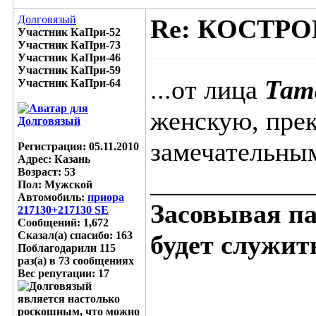
Долговязый
Re: КОСТР
Участник КаПри-52
Участник КаПри-73
Участник КаПри-46
Участник КаПри-59
...от лица
Тат
Участник КаПри-64
женскую, пре
замечательны
Регистрация: 05.11.2010
Адрес: Казань
Возраст: 53
____________
Пол: Мужской
Автомобиль:
приора
Засовывая пал
217130+217130 SE
Сообщений: 1,672
Сказал(а) спасибо: 163
будет служить
Поблагодарили 115
раз(а) в 73 сообщениях
Вес репутации:
17