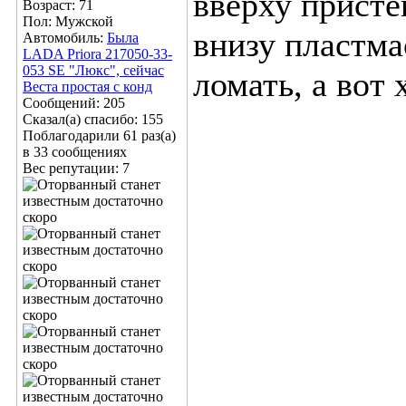
вверху пристё
Возраст: 71
Пол: Мужской
внизу пластма
Автомобиль:
Была
LADA Priora 217050-33-
053 SE "Люкс", сейчас
ломать, а вот 
Веста простая с конд
Сообщений: 205
Сказал(а) спасибо: 155
Поблагодарили 61 раз(а)
в 33 сообщениях
Вес репутации:
7