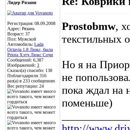
Re: Коврики 
Лидер Рязани
Prostobmw
, х
Регистрация: 08.09.2008
Адрес: Рязань
Возраст: 37
текстильных о
Пол: Мужской
Автомобиль:
Lada
Octavia 1.8 Люкс, была
Priora Хэтч Люкс Сочи
Сообщений: 6,387
Но я на Приор
Изображений:
3
Сказал(а) спасибо: 138
не попользова
Поблагодарили 316
раз(а) в 233 сообщениях
Вес репутации:
24
пока ждал на 
поменьше)
____________
http://www.driv