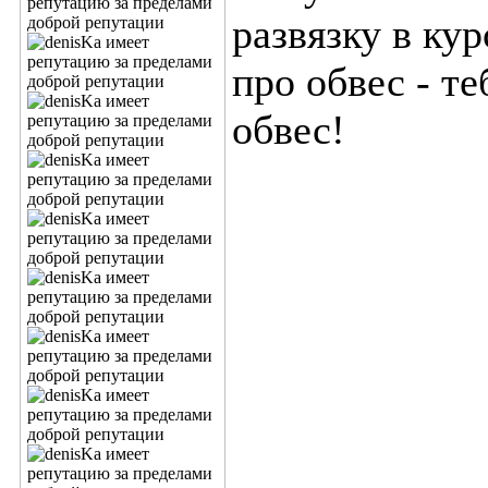
развязку в ку
про обвес - т
обвес!