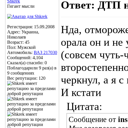
Shkrek
Ответ: ДТП 
Гигант мысли
Нда, отмороже
Регистрация: 15.09.2008
Адрес: Украина,
Николаев
орала он и не
Возраст: 45
Пол: Мужской
(совсем чуть-ч
Автомобиль:
ВАЗ 217030
Сообщений: 4,104
Сказал(а) спасибо: 0
второстепенно
Поблагодарили 9 раз(а) в
9 сообщениях
черкнул, а я 
Вес репутации:
120
И кстати
Цитата:
Сообщение от
in