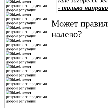
Мне загорелся зел
- только направо
Может правиль
налево?