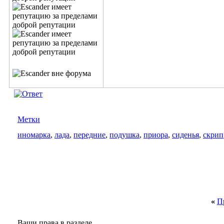
Метки
иномарка
,
лада
,
передние
,
подушка
,
приора
,
сиденья
,
скрип
«
П
Ваши права в разделе