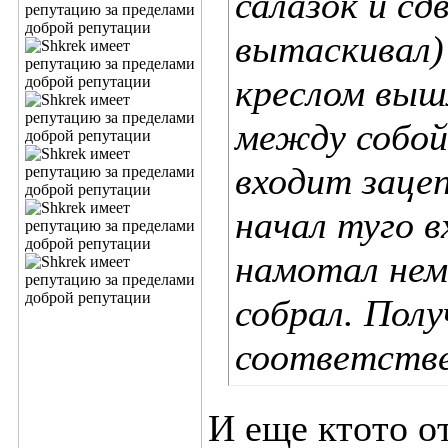
салазок и сд
вытаскивал) 
креслом выш
между собой 
входит зацеп
начал туго в
намотал немн
собрал. Пол
соответстве
И еще ктото о