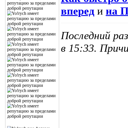
вперед
и
на П
Последний раз
в
15:33
. Прич