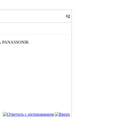
#
2
 НА PANASSONIK