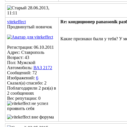
28.06.2013,
11:11
vitekeffect
Re: кондиционер panassonik ра
Продвинутый новичок
Какие признаки были у тебя? У м
Регистрация: 06.10.2011
Адрес: Ставрополь
Возраст: 43
Пол: Мужской
Автомобиль:
ВАЗ 2172
Сообщений: 72
Изображений:
6
Сказал(а) спасибо: 2
Поблагодарили 2 раз(а) в
2 сообщениях
Вес репутации:
0