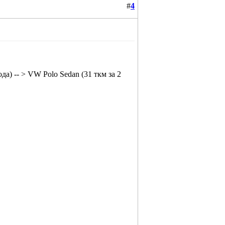
#
4
ода) -- > VW Polo Sedan (31 ткм за 2