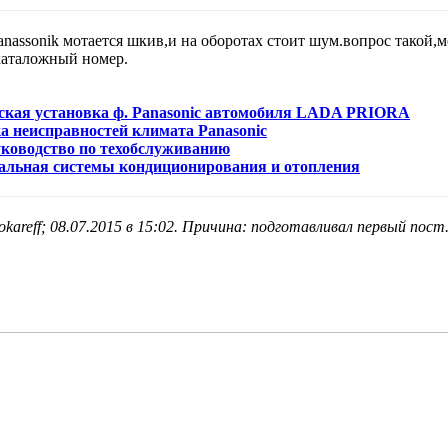
anassonik мотается шкив,и на оборотах стоит шум.вопрос такой,
каталожный номер.
еская установка ф. Panasonic автомобиля LADA PRIORA
ка неисправностей климата Panasonic
Руководство по техобслуживанию
альная системы кондиционирования и отопления
kareff; 08.07.2015 в
15:02
. Причина: подготавливал первый пост