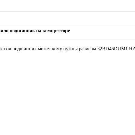
збило подшипник на компрессоре
ял заказал подшипник.может кому нужны размеры 32BD45DUM1