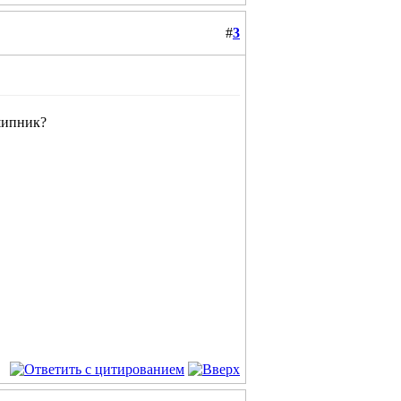
#
3
дшипник?