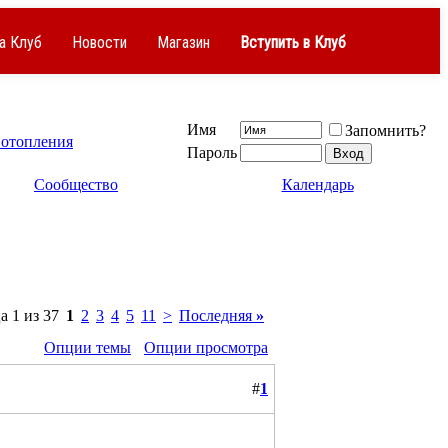
а Клуб
Новости
Магазин
Вступить в Клуб
Имя
Запомнить?
 отопления
Пароль
Сообщество
Календарь
 1 из 37
1
2
3
4
5
11
>
Последняя
»
Опции темы
Опции просмотра
#
1