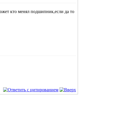
может кто менял подшипник,если да то
.