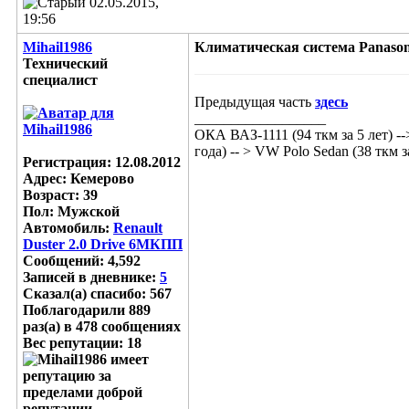
02.05.2015,
19:56
Mihail1986
Климатическая система Panasoni
Технический
специалист
Предыдущая часть
здесь
__________________
ОКА ВАЗ-1111 (94 ткм за 5 лет) -->
года) -- > VW Polo Sedan (38 ткм за 
Регистрация: 12.08.2012
Адрес: Кемерово
Возраст: 39
Пол: Мужской
Автомобиль:
Renault
Duster 2.0 Drive 6МКПП
Сообщений: 4,592
Записей в дневнике:
5
Сказал(а) спасибо: 567
Поблагодарили 889
раз(а) в 478 сообщениях
Вес репутации:
18