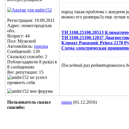
народ такая проблема с кондеем p
можно его размеры?а еще лучше 
Регистрация: 19.09.2011
Адрес: нижегородская
обл.
ТИ 3100.25100.20513 Климатич
Возраст: 44
ТИ 3100.25100.12037 Диагности
Пол: Мужской
Климат Panasonic Priora 2170 
Автомобиль:
приора
Схема электрическая принципи
Сообщений: 139
Сказал(а) спасибо: 2
Поблагодарили 8 раз(а) в
Последний раз редактировалось bo
8 сообщениях
Вес репутации:
15
Пользователь сказал
papus
(01.12.2016)
cпасибо: