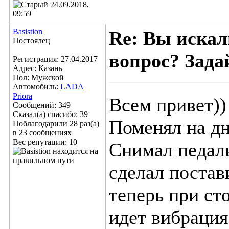
24.09.2018,
09:59
Basistion
Re: Вы искал
Постоялец
вопрос? Задай
Регистрация: 27.04.2017
Адрес: Казань
Пол: Мужской
Автомобиль:
LADA
Priora
Всем привет))
Сообщений: 349
Сказал(а) спасибо: 39
Поменял на дн
Поблагодарили 28 раз(а)
в 23 сообщениях
Вес репутации:
10
Снимал педаль
сделал постав
теперь при ст
идет вибрация