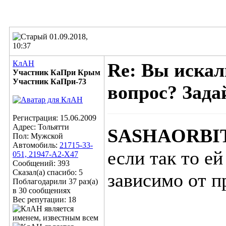
01.09.2018,
10:37
КлАН
Re: Вы искал
Участник КаПри Крым
Участник КаПри-73
вопрос? Задай
Регистрация: 15.06.2009
Адрес: Тольятти
SASHAORBI
Пол: Мужской
Автомобиль:
21715-33-
если так то е
051, 21947-А2-Х47
Сообщений: 393
Сказал(а) спасибо: 5
зависимо от пр
Поблагодарили 37 раз(а)
в 30 сообщениях
Вес репутации:
18