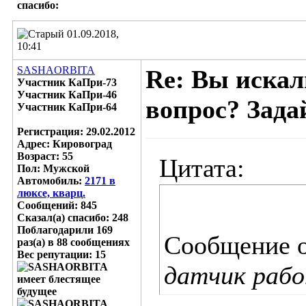
cпасибо:
01.09.2018,
10:41
SASHAORBITA
Re: Вы искал
Участник КаПри-73
Участник КаПри-46
вопрос? Задай
Участник КаПри-64
Регистрация: 29.02.2012
Адрес: Кировоград
Возраст: 55
Цитата:
Пол: Мужской
Автомобиль:
2171 в
люксе, кварц.
Сообщений: 845
Сказал(а) спасибо: 248
Поблагодарили 169
Сообщение 
раз(а) в 88 сообщениях
Вес репутации:
15
датчик рабо