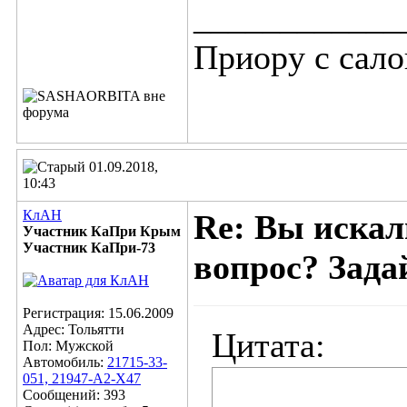
____________
Приору с салон
01.09.2018,
10:43
КлАН
Re: Вы искал
Участник КаПри Крым
Участник КаПри-73
вопрос? Задай
Регистрация: 15.06.2009
Адрес: Тольятти
Цитата:
Пол: Мужской
Автомобиль:
21715-33-
051, 21947-А2-Х47
Сообщений: 393