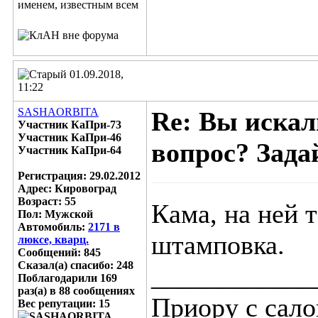
01.09.2018,
11:22
SASHAORBITA
Re: Вы искал
Участник КаПри-73
Участник КаПри-46
вопрос? Задай
Участник КаПри-64
Регистрация: 29.02.2012
Адрес: Кировоград
Возраст: 55
Кама, на ней 
Пол: Мужской
Автомобиль:
2171 в
штамповка.
люксе, кварц.
Сообщений: 845
Сказал(а) спасибо: 248
____________
Поблагодарили 169
раз(а) в 88 сообщениях
Приору с салон
Вес репутации:
15