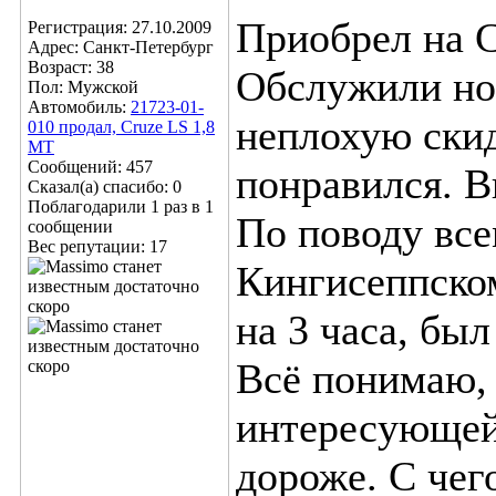
Приобрел на С
Регистрация: 27.10.2009
Адрес: Санкт-Петербург
Возраст: 38
Обслужили но
Пол: Мужской
Автомобиль:
21723-01-
неплохую ски
010 продал, Cruze LS 1,8
MT
Сообщений: 457
понравился. В
Сказал(а) спасибо: 0
Поблагодарили 1 раз в 1
По поводу вс
сообщении
Вес репутации:
17
Кингисеппском
на 3 часа, был
Всё понимаю, 
интересующей
дороже. С чег