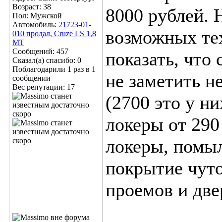
Возраст: 38
8000 рублей. 
Пол: Мужской
Автомобиль:
21723-01-
возможных те
010 продал, Cruze LS 1,8
MT
Сообщений: 457
показать, что
Сказал(а) спасибо: 0
Поблагодарили 1 раз в 1
не заметить н
сообщении
Вес репутации:
17
(2700 это у н
локеры от 290
локеры, помыл
покрытие чут
проемов и две