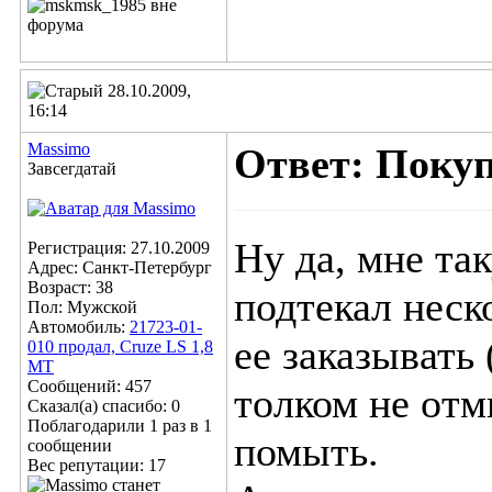
28.10.2009,
16:14
Massimo
Ответ: Поку
Завсегдатай
Ну да, мне та
Регистрация: 27.10.2009
Адрес: Санкт-Петербург
Возраст: 38
подтекал неск
Пол: Мужской
Автомобиль:
21723-01-
ее заказывать 
010 продал, Cruze LS 1,8
MT
Сообщений: 457
толком не отм
Сказал(а) спасибо: 0
Поблагодарили 1 раз в 1
помыть.
сообщении
Вес репутации:
17