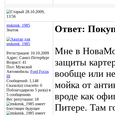
28.10.2009,
13:56
mskmsk_1985
Ответ: Поку
Знаток
Мне в НоваМот
Регистрация: 10.10.2009
Адрес: Санкт-Петербург
защиты картер
Возраст: 41
Пол: Мужской
вообще или не
Автомобиль:
Ford Focus
III
Сообщений: 1,148
мойка от анти
Сказал(а) спасибо: 0
Поблагодарили 5 раз(а) в
вроде как офи
5 сообщениях
Вес репутации:
18
Питере. Там г