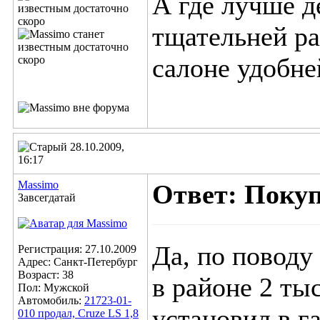
А где лучше де
тщательней ра
салоне удобне
28.10.2009,
16:17
Massimo
Ответ: Поку
Завсегдатай
Да, по поводу
Регистрация: 27.10.2009
Адрес: Санкт-Петербург
Возраст: 38
в районе 2 тыс
Пол: Мужской
Автомобиль:
21723-01-
установил в г
010 продал, Cruze LS 1,8