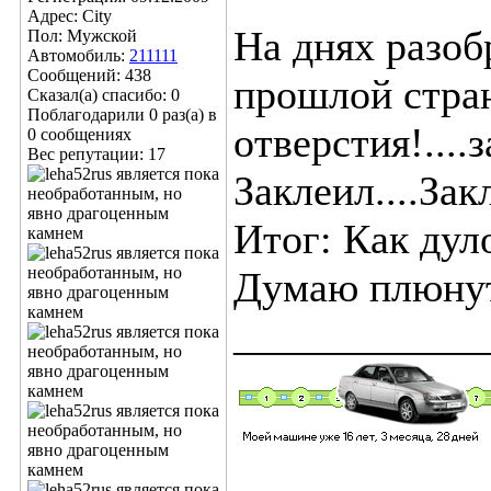
Адрес: City
На днях разоб
Пол: Мужской
Автомобиль:
211111
Сообщений: 438
прошлой стран
Сказал(а) спасибо: 0
Поблагодарили 0 раз(а) в
отверстия!...
0 сообщениях
Вес репутации:
17
Заклеил....За
Итог: Как дуло
Думаю плюнуть
____________