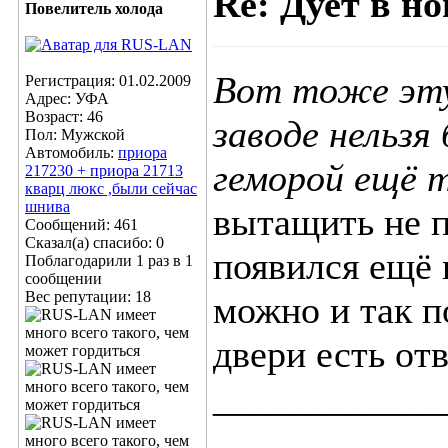
Re: Дует в но
Повелитель холода
Вот тоже эту
Регистрация: 01.02.2009
Адрес: УФА
Возраст: 46
заводе нельзя
Пол: Мужской
Автомобиль:
приора
геморой ещё 
217230 + приора 21713
кварц люкс ,были сейчас
шнива
вытащить не п
Сообщений: 461
Сказал(а) спасибо: 0
появился ещё 
Поблагодарили 1 раз в 1
сообщении
Вес репутации:
18
можно и так п
двери есть от
____________