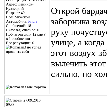
Адрес: Ленинск-
Открой бардач
Кузнецкий
Возраст: 40
Пол: Мужской
заборника воз
Автомобиль:
Priora
Сообщений: 18
руку почуствуе
Сказал(а) спасибо: 0
Поблагодарили 12 раз(а)
в 1 сообщении
улице, а когд
Вес репутации:
0
этот воздух вб
вылечить этот
сильно, но хо
27.09.2010,
09:33