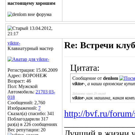
13.04.2012,
21:17
viktor-
Re: Встречи клу
Клавиатурный мастер
Цитата:
Регистрация: 15.06.2009
Адрес: ВОРОНЕЖ
Сообщение от
denlom
Возраст: 46
viktor-
, а наши орловские купи
Пол: Мужской
Автомобиль:
21703 03-
Добавлено через 29 секунд
018
viktor-
,как машина, какая комп
Сообщений: 2,760
Изображений:
7
http://bvf.ru/for
Сказал(а) спасибо: 341
Поблагодарили 317
_______________
раз(а) в 226 сообщениях
Вес репутации:
20
Лучший в жизни уч