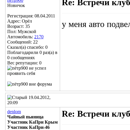
пётр900
Re: Встречи клу
Новичок
Регистрация: 08.04.2011
Адрес: Орёл
у меня авто подве
Возраст: 35
Пол: Мужской
Автомобиль:
2170
Сообщений: 22
Сказал(а) спасибо: 0
Поблагодарили 0 раз(а) в
0 сообщениях
Вес репутации:
0
19.04.2012,
20:09
denlom
Re: Встречи клу
Чайный пьяница
Участник КаПри Крым
Участник КаПри-46