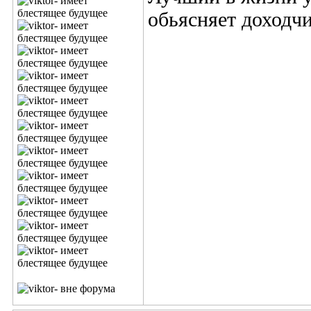
обьясняет доходч