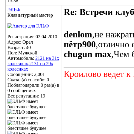
13:38
ЭЛЬФ
Re: Встречи клу
Клавиатурный мастер
denlom
,не нажрать
Регистрация: 02.04.2010
Адрес: Орел
пётр900
,отлично 
Возраст: 40
chugun max
,Чем 
Пол: Мужской
Автомобиль:
2121 на 31х
_______________
колесиках,2131 на 29х
колесиках
Кроилово ведет к 
Сообщений: 2,001
Сказал(а) спасибо: 0
Поблагодарили 0 раз(а) в
0 сообщениях
Вес репутации:
19