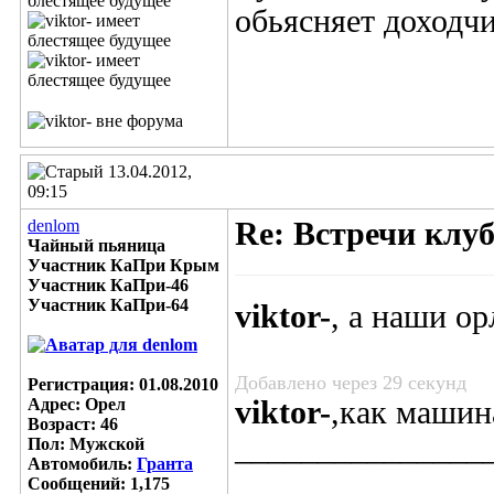
обьясняет доходч
13.04.2012,
09:15
denlom
Re: Встречи клу
Чайный пьяница
Участник КаПри Крым
Участник КаПри-46
Участник КаПри-64
viktor-
, а наши ор
Добавлено через 29 секунд
Регистрация: 01.08.2010
Адрес: Орел
viktor-
,как машин
Возраст: 46
_______________
Пол: Мужской
Автомобиль:
Гранта
Сообщений: 1,175