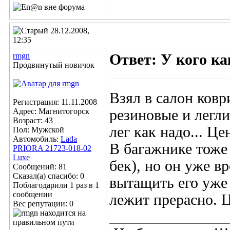
28.12.2008,
12:35
rmgn
Ответ: У кого к
Продвинутый новичок
Взял в салон ковр
Регистрация: 11.11.2008
Адрес: Магнитогорск
резиновые и легли
Возраст: 43
лег как надо... Це
Пол: Мужской
Автомобиль:
Lada
В багажнике тоже 
PRIORA 21723-018-02
Luxe
бек), но он уже в
Сообщений: 81
Сказал(а) спасибо: 0
вытащить его уже 
Поблагодарили 1 раз в 1
сообщении
лежит прерасно. Ц
Вес репутации:
0
_______________