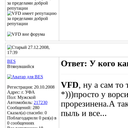
27.12.2008,
17:39
BES
Ответ: У кого к
Втянувшийся
VFD
, ну а сам то
Регистрация: 20.10.2008
Адрес: г. УФА
*)))просто у вор
Пол: Мужской
прорезинена.А та
Автомобиль:
217230
Сообщений: 280
пыль и все...
Сказал(а) спасибо: 0
Поблагодарили 0 раз(а) в
0 сообщениях