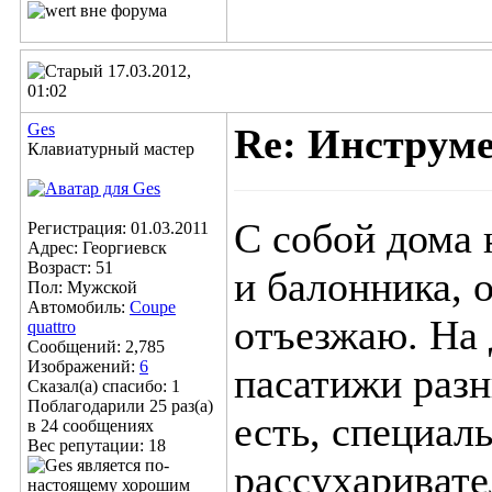
17.03.2012,
01:02
Ges
Re: Инструм
Клавиатурный мастер
С собой дома 
Регистрация: 01.03.2011
Адрес: Георгиевск
Возраст: 51
и балонника, 
Пол: Мужской
Автомобиль:
Coupe
отъезжаю. На 
quattro
Сообщений: 2,785
Изображений:
6
пасатижи разн
Сказал(а) спасибо: 1
Поблагодарили 25 раз(а)
есть, специал
в 24 сообщениях
Вес репутации:
18
рассухаривате