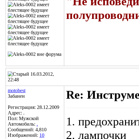
"Не исповеди
полупроводни
16.03.2012,
22:48
motobest
Re: Инструм
Забанен
Регистрация: 28.12.2009
Адрес: .
1. предохрани
Пол: Мужской
Автомобиль:
.
Сообщений: 4,810
2. лампочки
Изображений:
10