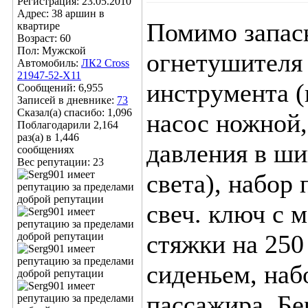
Регистрация: 23.05.2010
Адрес: 38 аршин в
Помимо запаск
квартире
Возраст: 60
Пол: Мужской
огнетушителя 
Автомобиль:
ЛК2 Cross
21947-52-X11
инструмента (
Сообщений: 6,955
Записей в дневнике:
73
Сказал(а) спасибо: 1,096
насос ножной,
Поблагодарили 2,164
раз(а) в 1,446
давления в ши
сообщениях
Вес репутации:
23
света), набор
свеч. ключ с 
стяжки на 250
сиденьем, набо
пассажира. Бер