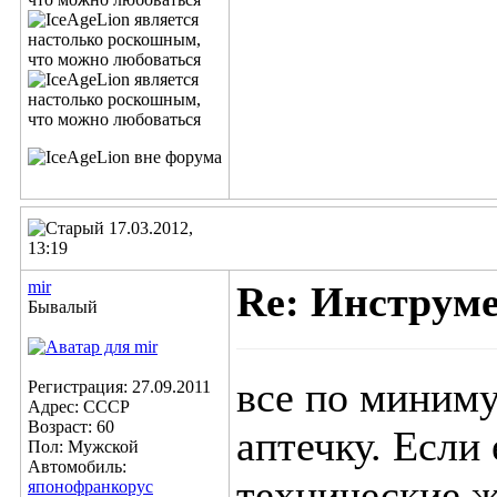
17.03.2012,
13:19
mir
Re: Инструм
Бывалый
все по миниму
Регистрация: 27.09.2011
Адрес: СССР
Возраст: 60
аптечку. Если
Пол: Мужской
Автомобиль:
технические 
японофранкорус