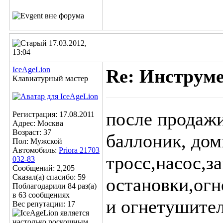
17.03.2012,
13:04
IceAgeLion
Re: Инструм
Клавиатурный мастер
после продажи
Регистрация: 17.08.2011
Адрес: Москва
Возраст: 37
баллоник, дом
Пол: Мужской
Автомобиль:
Priora 21703
тросс,насос,з
032-83
Сообщений: 2,205
Сказал(а) спасибо: 59
остановки,огн
Поблагодарили 84 раз(а)
в 63 сообщениях
и огнетушител
Вес репутации:
17