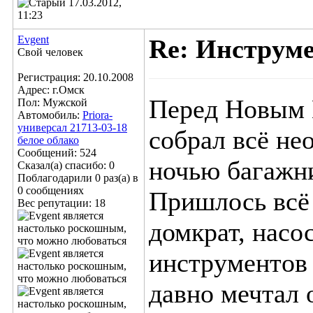
17.03.2012,
11:23
Evgent
Re: Инструм
Свой человек
Регистрация: 20.10.2008
Адрес: г.Омск
Перед Новым Г
Пол: Мужской
Автомобиль:
Priora-
универсал 21713-03-18
собрал всё нео
белое облако
Сообщений: 524
ночью багажни
Сказал(а) спасибо: 0
Поблагодарили 0 раз(а) в
0 сообщениях
Пришлось всё 
Вес репутации:
18
домкрат, насос
инструментов 
давно мечтал о