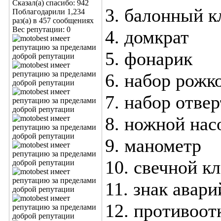
Сказал(а) спасибо: 942
3. балонный 
Поблагодарили 1,234
раз(а) в 457 сообщениях
Вес репутации:
0
4. домкрат
5. фонарик
6. набор рож
7. набор отве
8. ножной нас
9. манометр
10. свечной к
11. знак авар
12. противоо