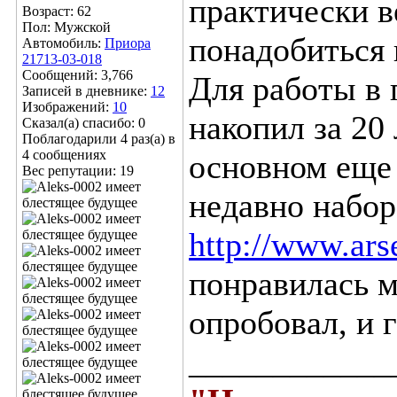
практически в
Возраст: 62
Пол: Мужской
понадобиться 
Автомобиль:
Приора
21713-03-018
Сообщений: 3,766
Для работы в 
Записей в дневнике:
12
Изображений:
10
накопил за 20 
Сказал(а) спасибо: 0
Поблагодарили 4 раз(а) в
4 сообщениях
основном еще 
Вес репутации:
19
недавно набор
http://www.arse
понравилась м
опробовал, и 
____________