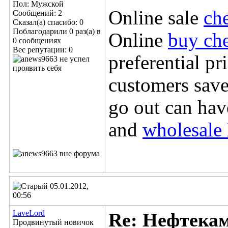
Пол: Мужской
Online sale
ch
Сообщений: 2
Сказал(а) спасибо: 0
Поблагодарили 0 раз(а) в
Online
buy ch
0 сообщениях
Вес репутации:
0
preferential pr
customers save
go out can hav
and
wholesale 
05.01.2012,
00:56
LaveLord
Re: Нефтека
Продвинутый новичок