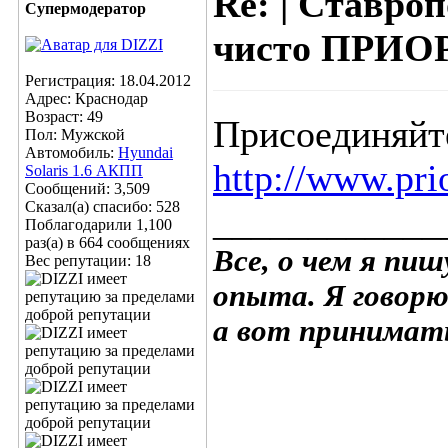
Re: | Ставр
Супермодератор
чисто ПРИОРА
Регистрация: 18.04.2012
Адрес: Краснодар
Возраст: 49
Присоединяйт
Пол: Мужской
Автомобиль:
Hyundai
http://www.pr
Solaris 1.6 АКПП
Сообщений: 3,509
Сказал(а) спасибо: 528
____________
Поблагодарили 1,100
раз(а) в 664 сообщениях
Все, о чем я пи
Вес репутации:
18
опыта. Я говорю
а вот принимать