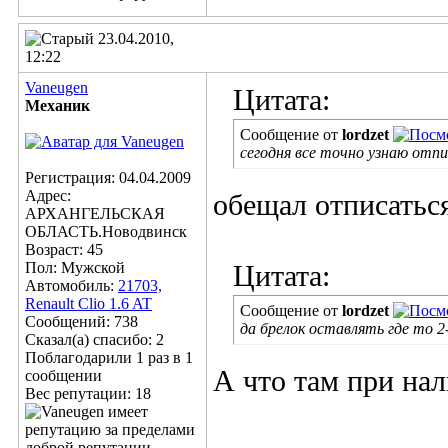
23.04.2010,
12:22
Vaneugen
Цитата:
Механик
Сообщение от
lordzet
сегодня все точно узнаю отп
Регистрация: 04.04.2009
Адрес:
обещал отписаться
АРХАНГЕЛЬСКАЯ
ОБЛАСТЬ.Новодвинск
Возраст: 45
Пол: Мужской
Цитата:
Автомобиль:
21703,
Renault Clio 1.6 AT
Сообщение от
lordzet
Сообщений: 738
да брелок оставлять где то 2
Сказал(а) спасибо: 2
Поблагодарили 1 раз в 1
А что там при нал
сообщении
Вес репутации:
18