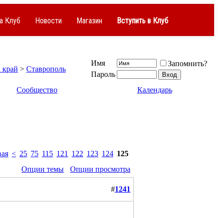
а Клуб
Новости
Магазин
Вступить в Клуб
Имя
Запомнить?
 край
>
Ставрополь
Пароль
Сообщество
Календарь
ая
<
25
75
115
121
122
123
124
125
Опции темы
Опции просмотра
#
1241