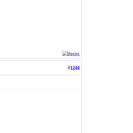
#
1244