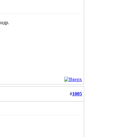
андр.
#
1005