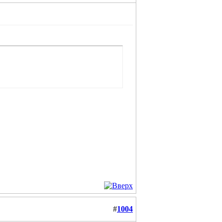
#
1004