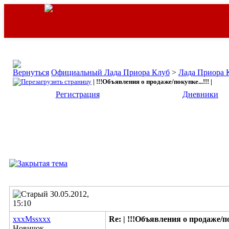
Официальный Лада Приора Клуб
>
Лада Приора 
| !!!Объявления о продаже/покупке...!!! |
Регистрация
Дневники
30.05.2012,
15:10
xxxMssxxx
Re: | !!!Объявления о продаже/пок
Новичок