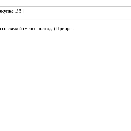
упке...!!! |
я со свежей (менее полгода) Приоры.