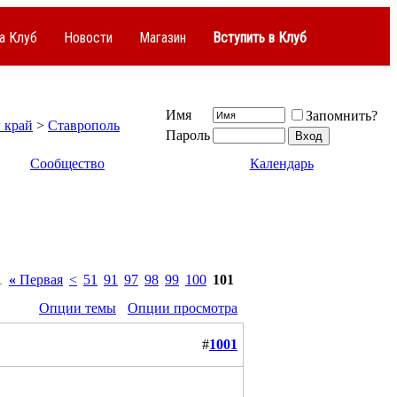
а Клуб
Новости
Магазин
Вступить в Клуб
Имя
Запомнить?
 край
>
Ставрополь
Пароль
Сообщество
Календарь
1
«
Первая
<
51
91
97
98
99
100
101
Опции темы
Опции просмотра
#
1001