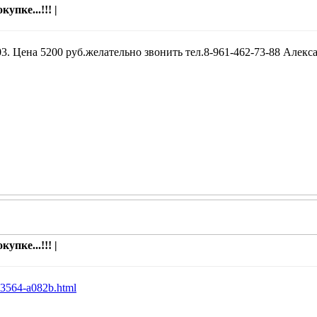
упке...!!! |
3. Цена 5200 руб.желательно звонить тел.8-961-462-73-88 Алекс
упке...!!! |
5073564-a082b.html