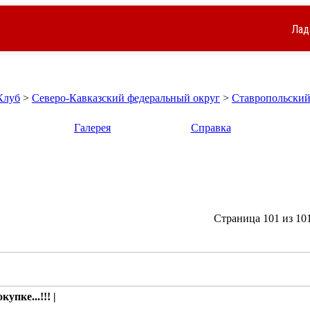
Лад
Клуб
>
Северо-Кавказский федеральный округ
>
Ставропольский
Галерея
Справка
Страница 101 из 10
упке...!!! |