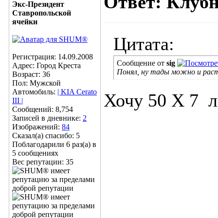
Ответ: Клубн
Экс-Президент
Ставропольской
ячейки
Цитата:
Регистрация: 14.09.2008
Сообщение от
sig
Адрес: Город Креста
Понял, ну тады можно и рас
Возраст: 36
Пол: Мужской
Автомобиль:
| KIA Cerato
Хочу 50 X 7
л
III |
Сообщений: 8,754
Записей в дневнике:
2
Изображений:
84
Сказал(а) спасибо: 5
Поблагодарили 6 раз(а) в
5 сообщениях
Вес репутации:
35