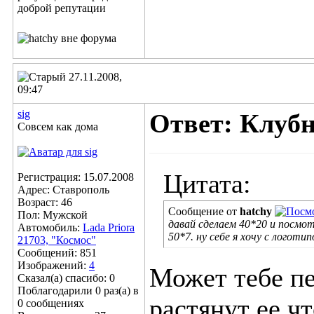
27.11.2008,
09:47
sig
Ответ: Клубн
Совсем как дома
Цитата:
Регистрация: 15.07.2008
Адрес: Ставрополь
Возраст: 46
Сообщение от
hatchy
Пол: Мужской
давай сделаем 40*20 и посмо
Автомобиль:
Lada Priora
50*7. ну себе я хочу с логоти
21703, "Космос"
Сообщений: 851
Изображений:
4
Может тебе пе
Сказал(а) спасибо: 0
Поблагодарили 0 раз(а) в
растянут ее ч
0 сообщениях