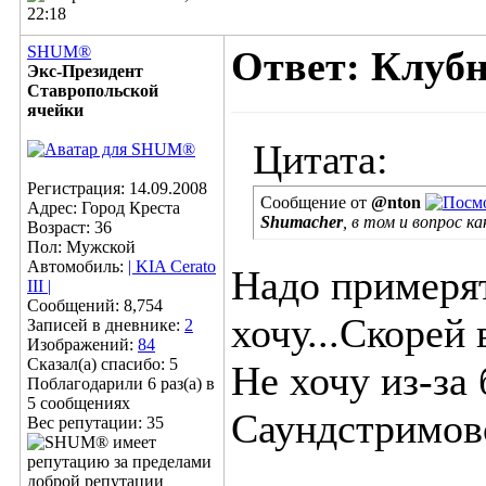
22:18
SHUM®
Ответ: Клубн
Экс-Президент
Ставропольской
ячейки
Цитата:
Регистрация: 14.09.2008
Сообщение от
@nton
Адрес: Город Креста
Shumacher
, в том и вопрос к
Возраст: 36
Пол: Мужской
Автомобиль:
| KIA Cerato
Надо примерят
III |
Сообщений: 8,754
хочу...Скорей 
Записей в дневнике:
2
Изображений:
84
Сказал(а) спасибо: 5
Не хочу из-за
Поблагодарили 6 раз(а) в
5 сообщениях
Саундстримов
Вес репутации:
35