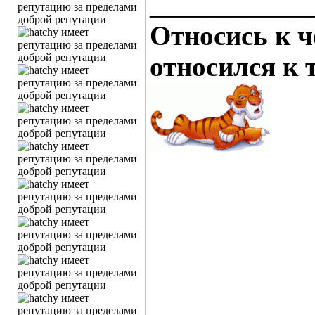
____________
Относись к ч
относился к т