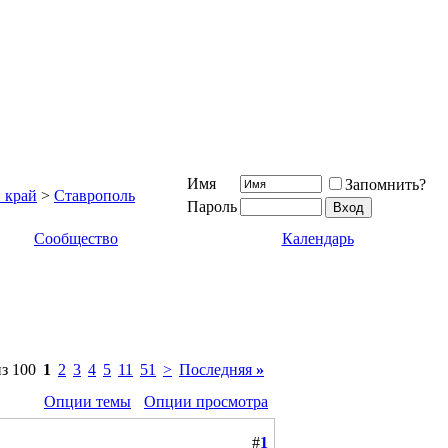
Имя
Запомнить?
 край
>
Ставрополь
Пароль
Сообщество
Календарь
з 100
1
2
3
4
5
11
51
>
Последняя
»
Опции темы
Опции просмотра
#
1