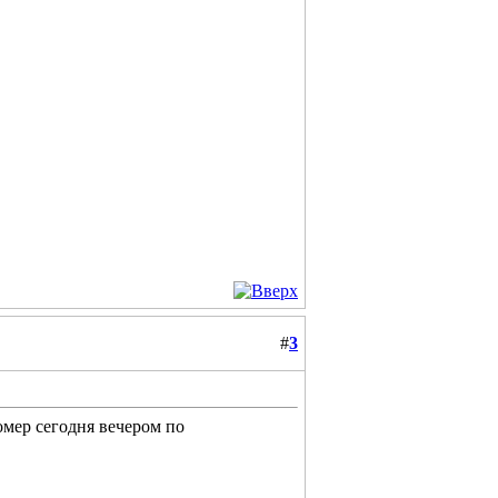
#
3
омер сегодня вечером по