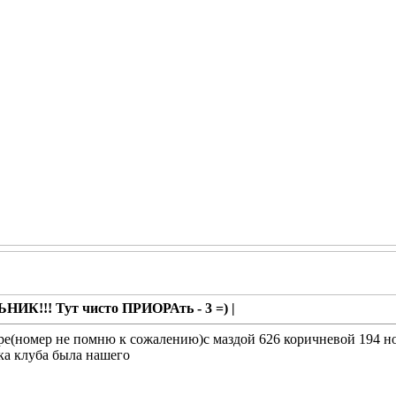
ИК!!! Тут чисто ПРИОРАть - 3 =) |
оре(номер не помню к сожалению)с маздой 626 коричневой 194 н
йка клуба была нашего