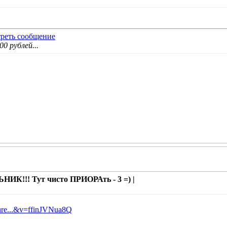
0 рублей...
ИК!!! Тут чисто ПРИОРАть - 3 =) |
ure...&v=ffinJVNua8Q