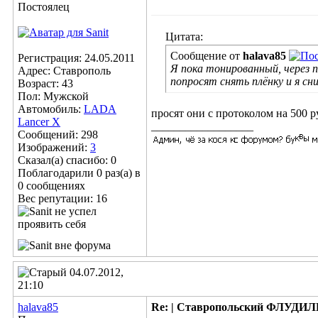
Постоялец
Цитата:
Сообщение от
halava85
Регистрация: 24.05.2011
Я пока тонированный, через 
Адрес: Ставрополь
попросят снять плёнку и я сни
Возраст: 43
Пол: Мужской
Автомобиль:
LADA
просят они с протоколом на 500 ру
Lancer X
__________________
Сообщений: 298
Изображений:
3
Сказал(а) спасибо: 0
Поблагодарили 0 раз(а) в
0 сообщениях
Вес репутации:
16
04.07.2012,
21:10
halava85
Re: | Ставропольский ФЛУДИЛЬН