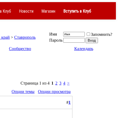
а Клуб
Новости
Магазин
Вступить в Клуб
Имя
Запомнить?
 край
>
Ставрополь
Пароль
Сообщество
Календарь
Страница 1 из 4
1
2
3
4
>
Опции темы
Опции просмотра
#
1