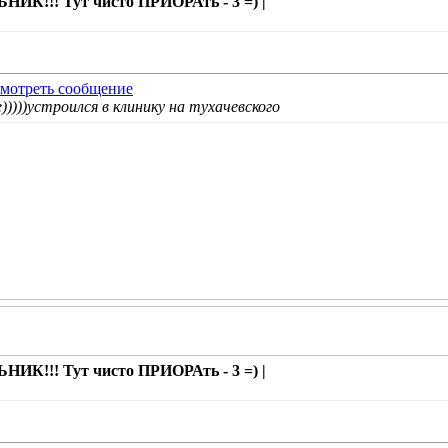
ИК!!! Тут чисто ПРИОРАть - 3 =) |
)))))устроился в клинику на тухачевского
ИК!!! Тут чисто ПРИОРАть - 3 =) |