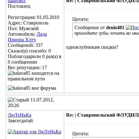
halava85
Re: | Ставропольский ФЛУДИЛЬН
Постоялец
Регистрация: 01.05.2010
Цитата:
Адрес: Ставрополь
Сообщение от
denis481
Пол: Мужской
приходите зубы лечить ко мне
Автомобиль:
Лада
Приора Хэтч
Сообщений: 337
одноклубникам скидки?
Сказал(а) спасибо: 0
Поблагодарили 0 раз(а) в
0 сообщениях
Вес репутации:
17
11.07.2012,
20:26
ЛюТеНьКа
Re: | Ставропольский ФЛУДИЛЬН
Завсегдатай
Цитата: