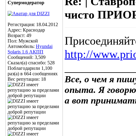
Re: | Ставр
Супермодератор
чисто ПРИОРА
Регистрация: 18.04.2012
Адрес: Краснодар
Возраст: 49
Присоединяйт
Пол: Мужской
Автомобиль:
Hyundai
http://www.pr
Solaris 1.6 АКПП
Сообщений: 3,509
Сказал(а) спасибо: 528
____________
Поблагодарили 1,100
раз(а) в 664 сообщениях
Все, о чем я пи
Вес репутации:
18
опыта. Я говорю
а вот принимать