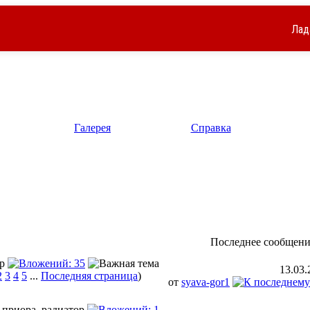
Лад
Галерея
Справка
Последнее сообщени
13.03
2
3
4
5
...
Последняя страница
)
от
syava-gor1