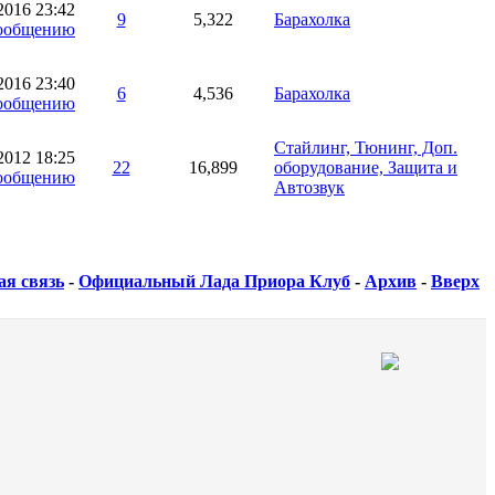
.2016
23:42
9
5,322
Барахолка
.2016
23:40
6
4,536
Барахолка
Стайлинг, Тюнинг, Доп.
.2012
18:25
22
16,899
оборудование, Защита и
Автозвук
ая связь
-
Официальный Лада Приора Клуб
-
Архив
-
Вверх