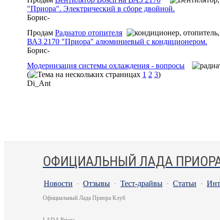
"Приора". Электрический в сборе двойной.
Борис-
Продам
Радиатор отопителя
ВАЗ 2170 "Приора" алюминиевый с кондиционером.
Борис-
Модернизация системы охлаждения - вопросы
(
1
2
3
)
Di_Ant
ОФИЦИАЛЬНЫЙ ЛАДА ПРИОРА
Новости
·
Отзывы
·
Тест-драйвы
·
Статьи
·
Инт
Официальный Лада Приора Клуб