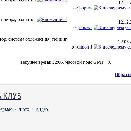
12.12
от
Борис-
12.12
от
Борис-
22.05
от
dimon 1
Текущее время:
22:05
. Часовой пояс GMT +3.
Обратн
 КЛУБ
ервью
·
Фото
·
Видео