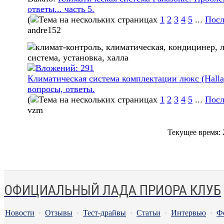
ответы... часть 5.
(
1
2
3
4
5
...
Посл
andre152
Климатическая система комплектации люкс (Halla
вопросы, ответы.
(
1
2
3
4
5
...
Посл
vzm
Текущее время:
ОФИЦИАЛЬНЫЙ ЛАДА ПРИОРА КЛУБ
Новости
·
Отзывы
·
Тест-драйвы
·
Статьи
·
Интервью
·
Ф