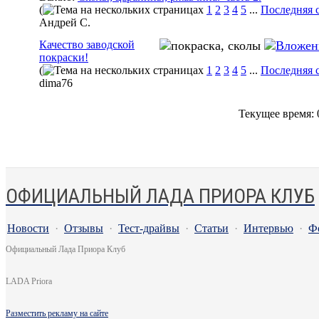
(
1
2
3
4
5
...
Последняя 
Андрей С.
Качество заводской
покраски!
(
1
2
3
4
5
...
Последняя 
dima76
Текущее время:
ОФИЦИАЛЬНЫЙ ЛАДА ПРИОРА КЛУБ
Новости
·
Отзывы
·
Тест-драйвы
·
Статьи
·
Интервью
·
Ф
Официальный Лада Приора Клуб
LADA Priora
Разместить рекламу на сайте