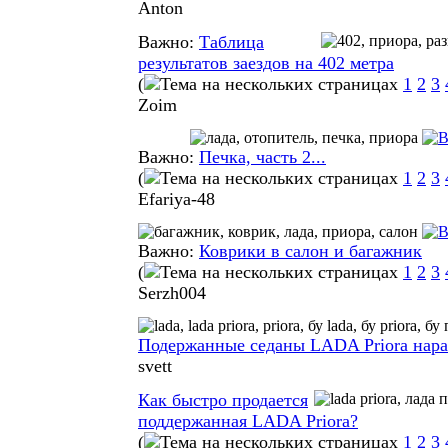
Anton
Важно:
Таблица
результатов заездов на 402 метра
(
1
2
3
Zoim
Важно:
Печка, часть 2...
(
1
2
3
Efariya-48
Важно:
Коврики в салон и багажник
(
1
2
3
Serzh004
Подержанные седаны LADA Priora нар
svett
Как быстро продается
поддержанная LADA Priora?
(
1
2
3