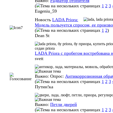
Важно:
Радиатор отопителя
(
1
2
3
Eugeniu_59
Новость
LADA Priora:
Модель пользуется спросом, ее произво
(
1
2
)
Dean St
LADA Priora с пробегом востребована 
svett
Важно: Опрос:
Антикоррозионная обра
(
1
2
3
Путин!ка
Важно:
Петли дверей
(
1
2
3