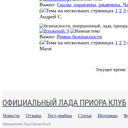
Важно:
Сколы, царапины, ржавчина. Ча
(
1
2
3
Андрей С.
Важно:
Ремни безопасности
(
1
2
3
Marat
Текущее время:
ОФИЦИАЛЬНЫЙ ЛАДА ПРИОРА КЛУБ
Новости
·
Отзывы
·
Тест-драйвы
·
Статьи
·
Интервью
·
Ф
Официальный Лада Приора Клуб