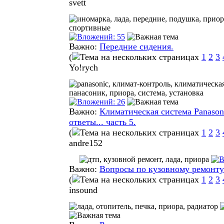
svett
Важно:
Передние сидения.
(
1
2
3
Yo!rych
Важно:
Климатическая система Panason
ответы... часть 5.
(
1
2
3
andre152
Важно:
Вопросы по кузовному ремонт
(
1
2
3
insound