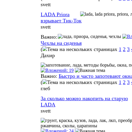
svett
LADA Priora
взрывает Тик-Ток
svett
Важно:
Чехлы на сиденья
(
1
2
3
Дахир
Важно:
Быстро и часто запотевают окн
(
1
2
3
глеб
За сколько можно накопить на старую
LADA
svett